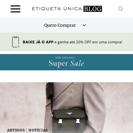
Pular
para
o
Alternar
Quero Comprar
Conteúdo
menu
filho
ARTIGOS
|
NOTÍCIAS