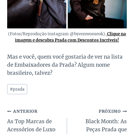
(Fotos/Reprodução instagram @byeonwooseok).
Clique na
imagem e descubra Prada com Descontos Incríveis!
Mas e você, quem você gostaria de ver na lista
de Embaixadores da Prada? Algum nome
brasileiro, talvez?
Tags
#
prada
do
Post:
Navegação
ANTERIOR
PRÓXIMO
As Top Marcas de
Black Month: As
de
Acessórios de Luxo
Peças Prada que