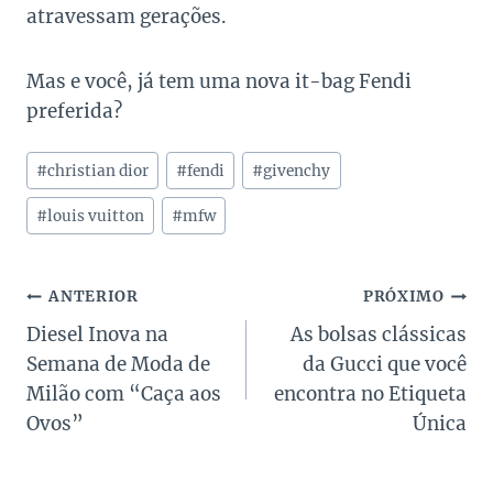
atravessam gerações.
Mas e você, já tem uma nova it-bag Fendi
preferida?
Tags
#
christian dior
#
fendi
#
givenchy
do
Post:
#
louis vuitton
#
mfw
Navegação
ANTERIOR
PRÓXIMO
Diesel Inova na
As bolsas clássicas
de
Semana de Moda de
da Gucci que você
Post
Milão com “Caça aos
encontra no Etiqueta
Ovos”
Única