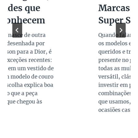
Marcas de Luxo na
Super Sale dos Pais
Quando falamos de cores de bolsas,
os modelos em preto são os mais
queridos e tradicionais, estando
presente no guarda roupa de quase
todas as mulheres. Esta é uma cor
versátil, clássica e atemporal e
investir em peças neste tom garante
combinações para quase todo look
que usamos, sejam eles para
ocasiões casuais ou mais…