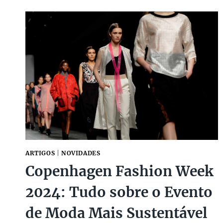
QUERIDINHAS
PELAS
FASHIONISTAS
QUE
VOCÊ
ENCONTRA
NO
EÚ
ARTIGOS
|
NOVIDADES
Copenhagen Fashion Week
2024: Tudo sobre o Evento
de Moda Mais Sustentável