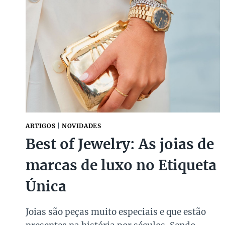
SOBRE
O
EVENTO
DE
MODA
MAIS
SUSTENTÁVEL
DO
MUNDO!
ARTIGOS
|
NOVIDADES
Best of Jewelry: As joias de
marcas de luxo no Etiqueta
Única
Joias são peças muito especiais e que estão