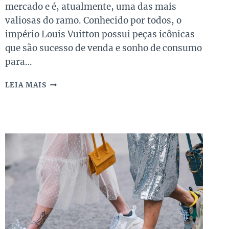
mercado e é, atualmente, uma das mais
valiosas do ramo. Conhecido por todos, o
império Louis Vuitton possui peças icônicas
que são sucesso de venda e sonho de consumo
para…
5
LEIA MAIS
BOLSAS
LOUIS
VUITTON
QUE
NUNCA
SAEM
DE
MODA