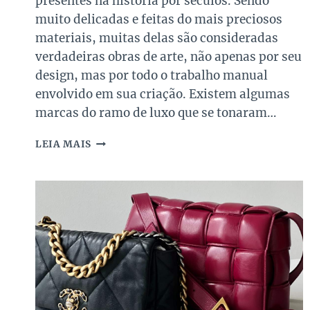
presentes na história por séculos. Sendo
muito delicadas e feitas do mais preciosos
materiais, muitas delas são consideradas
verdadeiras obras de arte, não apenas por seu
design, mas por todo o trabalho manual
envolvido em sua criação. Existem algumas
marcas do ramo de luxo que se tonaram…
BEST
LEIA MAIS
OF
JEWELRY:
AS
JOIAS
DE
MARCAS
DE
LUXO
NO
ETIQUETA
ÚNICA