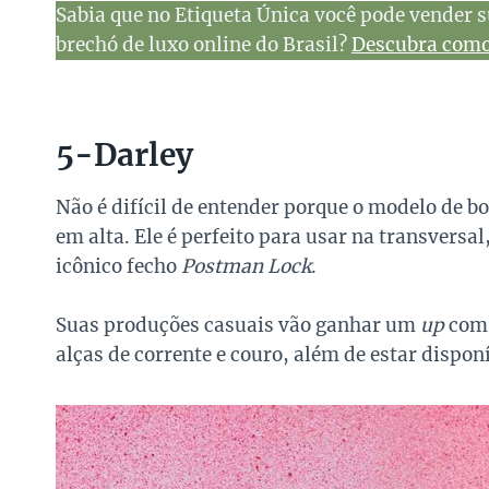
Sabia que no Etiqueta Única você pode vender s
brechó de luxo online do Brasil?
Descubra como 
5-Darley
Não é difícil de entender porque o modelo de b
em alta. Ele é perfeito para usar na transversal
icônico fecho
Postman Lock
.
Suas produções casuais vão ganhar um
up
com 
alças de corrente e couro, além de estar dispon