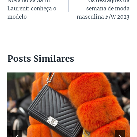
Nova bolsa Saint
Os destaques da
de
Laurent: conheça o
semana de moda
Post
modelo
masculina F/W 2023
Posts Similares