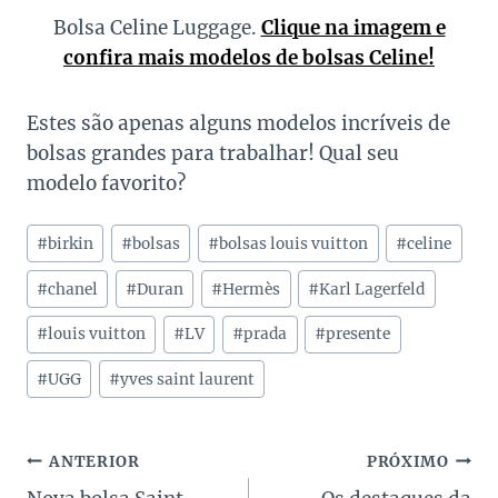
Bolsa Celine Luggage.
Clique na imagem e
confira mais modelos de bolsas Celine!
Estes são apenas alguns modelos incríveis de
bolsas grandes para trabalhar! Qual seu
modelo favorito?
Tags
#
birkin
#
bolsas
#
bolsas louis vuitton
#
celine
do
Post:
#
chanel
#
Duran
#
Hermès
#
Karl Lagerfeld
#
louis vuitton
#
LV
#
prada
#
presente
#
UGG
#
yves saint laurent
Navegação
ANTERIOR
PRÓXIMO