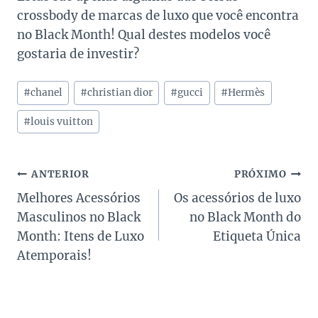
crossbody de marcas de luxo que você encontra
no Black Month! Qual destes modelos você
gostaria de investir?
Tags
#
chanel
#
christian dior
#
gucci
#
Hermès
do
Post:
#
louis vuitton
Navegação
ANTERIOR
PRÓXIMO
Melhores Acessórios
Os acessórios de luxo
de
Masculinos no Black
no Black Month do
Post
Month: Itens de Luxo
Etiqueta Única
Atemporais!