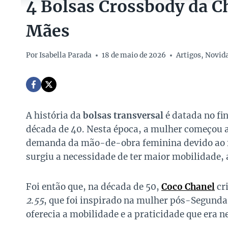
4 Bolsas Crossbody da C
Mães
Por
Isabella Parada
18 de maio de 2026
Artigos
,
Novid
A história da
bolsas transversal
é datada no fi
década de 40. Nesta época, a mulher começou a
demanda da mão-de-obra feminina devido ao f
surgiu a necessidade de ter maior mobilidade, 
Foi então que, na década de 50,
Coco Chanel
cr
2.55
, que foi inspirado na mulher pós-Segund
oferecia a mobilidade e a praticidade que era n