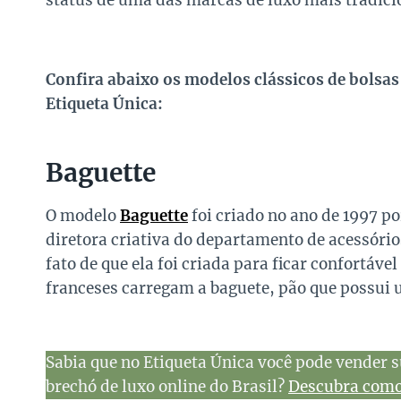
status de uma das marcas de luxo mais tradici
Confira abaixo os modelos clássicos de bolsa
Etiqueta Única:
Baguette
O modelo
Baguette
foi criado no ano de 1997 po
diretora criativa do departamento de acessório
fato de que ela foi criada para ficar confortáv
franceses carregam a baguete, pão que possui
Sabia que no Etiqueta Única você pode vender s
brechó de luxo online do Brasil?
Descubra como 