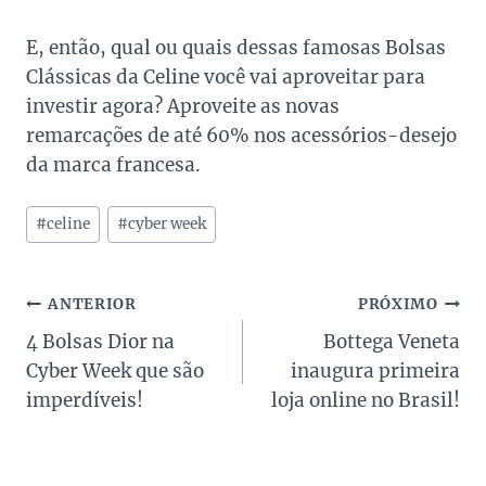
E, então, qual ou quais dessas famosas Bolsas
Clássicas da Celine você vai aproveitar para
investir agora? Aproveite as novas
remarcações de até 60% nos acessórios-desejo
da marca francesa.
Tags
#
celine
#
cyber week
do
Post:
Navegação
ANTERIOR
PRÓXIMO
4 Bolsas Dior na
Bottega Veneta
de
Cyber Week que são
inaugura primeira
Post
imperdíveis!
loja online no Brasil!