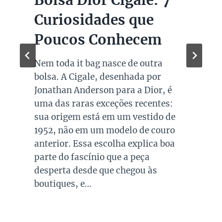
Marcas de Luxo na
Super Sale dos Pais
Quando falamos de cores de bolsas,
os modelos em preto são os mais
queridos e tradicionais, estando
presente no guarda roupa de quase
todas as mulheres. Esta é uma cor
versátil, clássica e atemporal e
investir em peças neste tom garante
combinações para quase todo look
que usamos, sejam eles para
ocasiões casuais ou mais…