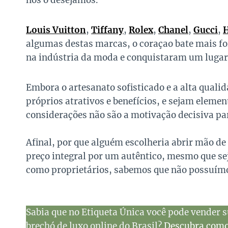
nós o desejamos.
Louis Vuitton
,
Tiffany
,
Rolex
,
Chanel
,
Gucci
,
algumas destas marcas, o coraçao bate mais fo
na indústria da moda e conquistaram um lugar 
Embora o artesanato sofisticado e a alta quali
próprios atrativos e benefícios, e sejam elemen
considerações não são a motivação decisiva p
Afinal, por que alguém escolheria abrir mão d
preço integral por um autêntico, mesmo que se
como proprietários, sabemos que não possuímo
Sabia que no Etiqueta Única você pode vender s
brechó de luxo online do Brasil?
Descubra como 