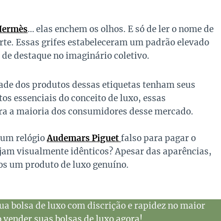
Hermès
… elas enchem os olhos. E só de ler o nome de
rte. Essas grifes estabeleceram um padrão elevado
de destaque no imaginário coletivo.
dade dos produtos dessas etiquetas tenham seus
tos essenciais do conceito de luxo, essas
ara a maioria dos consumidores desse mercado.
e um relógio
Audemars Piguet
falso para pagar o
jam visualmente idênticos? Apesar das aparências,
s um produto de luxo genuíno.
ua bolsa de luxo com discrição e rapidez no maior
vender suas bolsas de luxo agora!