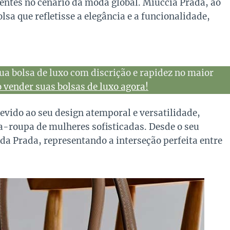
entes no cenário da moda global. Miuccia Prada, ao
sa que refletisse a elegância e a funcionalidade,
ua bolsa de luxo com discrição e rapidez no maior
vender suas bolsas de luxo agora!
vido ao seu design atemporal e versatilidade,
-roupa de mulheres sofisticadas. Desde o seu
da Prada, representando a interseção perfeita entre