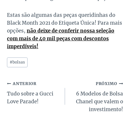
Estas são algumas das peças queridinhas do
Black Month 2021 do Etiqueta Única! Para mais
opções,
não deixe de conferir nossa seleção
com mais de 40 mil peças com descontos
imperdíveis!
Tags
#
bolsas
do
Post:
Navegação
ANTERIOR
PRÓXIMO
Tudo sobre a Gucci
6 Modelos de Bolsa
de
Love Parade!
Chanel que valem o
Post
investimento!