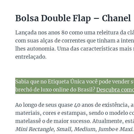
Bolsa Double Flap – Chanel
Lançada nos anos 80 como uma releitura da clá
com suas alças de correntes que tinham a inte
lhes autonomia. Uma das características mais 
entrelaçado.
Sabia que no Etiqueta Única você pode vender s
brechó de luxo online do Brasil?
Descubra como 
Ao longo de seus quase 40 anos de existência, 
materiais, cores e estampas, sendo o modelo
matelassê o de maior sucesso. Atualmente, est
Mini Rectangle
,
Small
,
Medium
,
Jumbo
e
Maxi
.