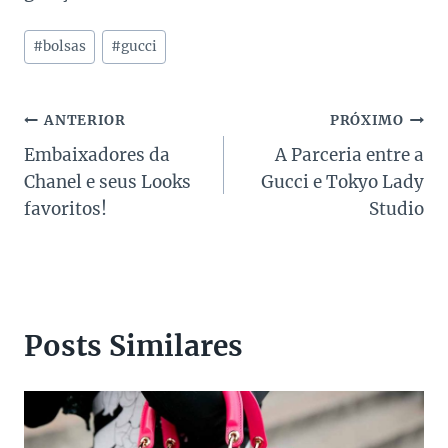
Tags
#
bolsas
#
gucci
do
Post:
Navegação
ANTERIOR
PRÓXIMO
Embaixadores da
A Parceria entre a
de
Chanel e seus Looks
Gucci e Tokyo Lady
Post
favoritos!
Studio
Posts Similares