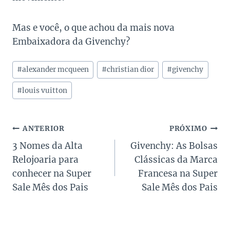
Mas e você, o que achou da mais nova
Embaixadora da Givenchy?
Tags
#
alexander mcqueen
#
christian dior
#
givenchy
do
Post:
#
louis vuitton
Navegação
ANTERIOR
PRÓXIMO
3 Nomes da Alta
Givenchy: As Bolsas
de
Relojoaria para
Clássicas da Marca
Post
conhecer na Super
Francesa na Super
Sale Mês dos Pais
Sale Mês dos Pais