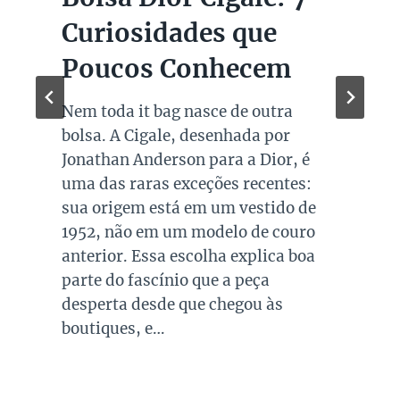
Marcas de Luxo na
Super Sale dos Pais
Quando falamos de cores de bolsas,
os modelos em preto são os mais
queridos e tradicionais, estando
presente no guarda roupa de quase
todas as mulheres. Esta é uma cor
versátil, clássica e atemporal e
investir em peças neste tom garante
combinações para quase todo look
que usamos, sejam eles para
ocasiões casuais ou mais…