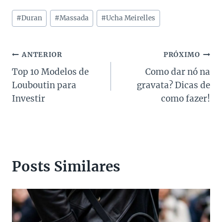
Tags
#
Duran
#
Massada
#
Ucha Meirelles
do
Post:
Navegação
ANTERIOR
PRÓXIMO
Top 10 Modelos de
Como dar nó na
de
Louboutin para
gravata? Dicas de
Post
Investir
como fazer!
Posts Similares