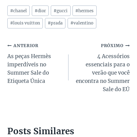
Tags
#
chanel
#
dior
#
gucci
#
hermes
do
Post:
#
louis vuitton
#
prada
#
valentino
Navegação
ANTERIOR
PRÓXIMO
As peças Hermès
4 Acessórios
de
imperdíveis no
essenciais para o
Post
Summer Sale do
verão que você
Etiqueta Única
encontra no Summer
Sale do EÚ
Posts Similares