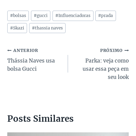
Tags
#
bolsas
#
gucci
#
Influenciadoras
#
prada
do
Post:
#
Skazi
#
thassia naves
Navegação
ANTERIOR
PRÓXIMO
Thássia Naves usa
Parka: veja como
de
bolsa Gucci
usar essa peça em
Post
seu look
Posts Similares