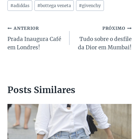
Tags
#
adiddas
#
bottega veneta
#
givenchy
do
Post:
Navegação
ANTERIOR
PRÓXIMO
Prada Inaugura Café
Tudo sobre o desfile
de
em Londres!
da Dior em Mumbai!
Post
Posts Similares