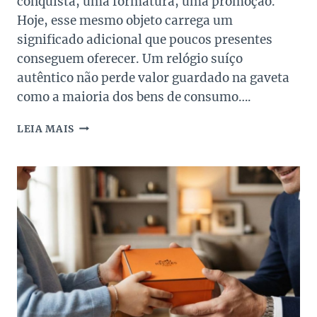
conquista, uma formatura, uma promoção.
Hoje, esse mesmo objeto carrega um
significado adicional que poucos presentes
conseguem oferecer. Um relógio suíço
autêntico não perde valor guardado na gaveta
como a maioria dos bens de consumo….
RELÓGIO
LEIA MAIS
DE
LUXO
COMO
INVESTIMENTO:
O
PRESENTE
DE
DIA
DOS
PAIS
QUE
TAMBÉM