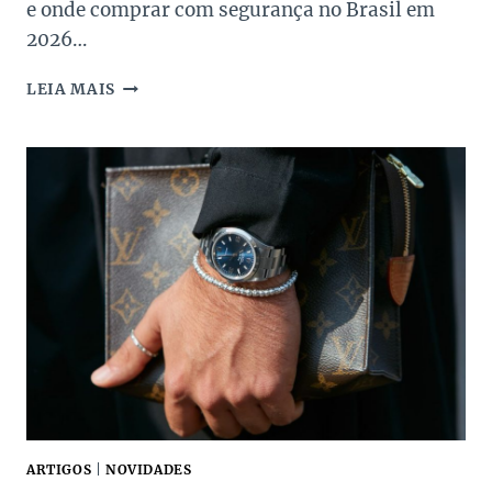
e onde comprar com segurança no Brasil em
2026…
RELÓGIO
LEIA MAIS
OMEGA
PREÇO:
GUIA
COM
TOP
MODELOS
E
VALORES
EM
2026
ARTIGOS
|
NOVIDADES