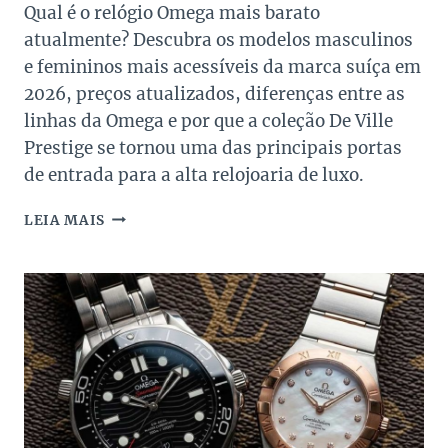
Qual é o relógio Omega mais barato
atualmente? Descubra os modelos masculinos
e femininos mais acessíveis da marca suíça em
2026, preços atualizados, diferenças entre as
linhas da Omega e por que a coleção De Ville
Prestige se tornou uma das principais portas
de entrada para a alta relojoaria de luxo.
QUAL
LEIA MAIS
É
O
RELÓGIO
DA
OMEGA
MAIS
BARATO?
O
MODELO
MASCULINO
E