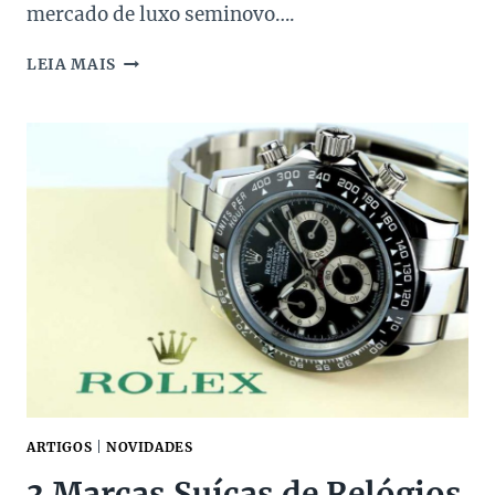
mercado de luxo seminovo….
PRESENTES
LEIA MAIS
DE
DIA
DOS
PAIS
2026:
O
GUIA
DE
PEÇAS
DE
LUXO
SEMINOVAS
QUE
VALEM
O
INVESTIMENTO
ARTIGOS
|
NOVIDADES
3 Marcas Suíças de Relógios