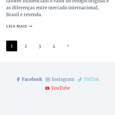
fatores influenciam o valor do relógio original e
as diferenças entre mercado internacional,
Brasil e revenda.
QUANTO
LEIA MAIS
CUSTA
UM
RELÓGIO
Navegação
Página
1
2
3
4
RICHARD
MILLE?
da
Seguinte
GUIA
DE
Página
PREÇOS
Facebook
Instagram
TikTok
YouTube