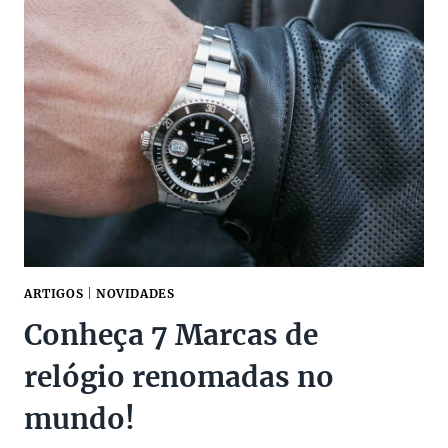
DE
RELÓGIOS
NA
SUPER
SALE
MÊS
DOS
NAMORADOS
2026
ARTIGOS
|
NOVIDADES
Conheça 7 Marcas de
relógio renomadas no
mundo!