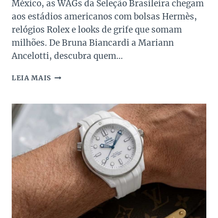
México, as WAGs da Seleção Brasileira chegam
aos estádios americanos com bolsas Hermès,
relógios Rolex e looks de grife que somam
milhões. De Bruna Biancardi a Mariann
Ancelotti, descubra quem…
WAGS
LEIA MAIS
DA
COPA
2026: O
LUXO
DAS
ESPOSAS
E
NAMORADAS DOS
JOGADORES
DA
SELEÇÃO
BRASILEIRA