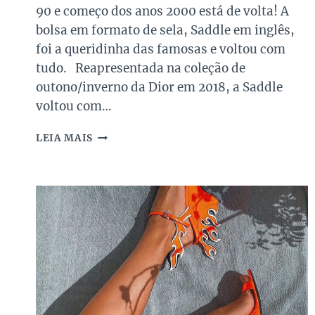
90 e começo dos anos 2000 está de volta! A
bolsa em formato de sela, Saddle em inglês,
foi a queridinha das famosas e voltou com
tudo. Reapresentada na coleção de
outono/inverno da Dior em 2018, a Saddle
voltou com…
A
LEIA MAIS
VOLTA
DA
DIOR
SADDLE
BAG,
UM
ÍCONE
DOS
ANOS
2000.