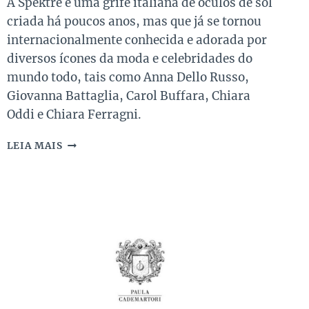
A Spektre é uma grife italiana de óculos de sol
criada há poucos anos, mas que já se tornou
internacionalmente conhecida e adorada por
diversos ícones da moda e celebridades do
mundo todo, tais como Anna Dello Russo,
Giovanna Battaglia, Carol Buffara, Chiara
Oddi e Chiara Ferragni.
CONHEÇA
LEIA MAIS
A
SPEKTRE,
GRIFE
ITALIANA
DE
ÓCULOS
QUE
LANÇA
TENDÊNCIAS