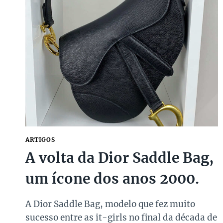
ESTILISTA
GIAMBATTISTA
VALLI
E
SUA
MARCA
DE
ESTILO
LÚDICO
ARTIGOS
A volta da Dior Saddle Bag,
um ícone dos anos 2000.
A Dior Saddle Bag, modelo que fez muito
sucesso entre as it-girls no final da década de