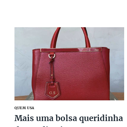
SANDÁLIA
QUE
É
O
NOVO
DESEJO
DAS
FASHIONISTA
QUEM USA
Mais uma bolsa queridinha