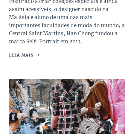
Inspirado a criar coleções especiais e ainda
assim acessíveis, o designer nascido na
Malásia e aluno de uma das mais
importantes faculdades de moda do mundo, a
Central Saint Martins, Han Chong fundou a
marca Self-Portrait em 2013.
SELF-
LEIA MAIS
PORTRAIT
–
A
MARCA
BRITÂNICA
DE
VESTIDOS
MAIS
QUERIDA
DO
MOMENTO