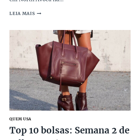
AS
LEIA MAIS
TOP
10
FAVORITAS
DO
MUNDO
DA
MODA
QUEM USA
Top 10 bolsas: Semana 2 de