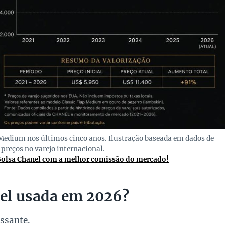
 Medium nos últimos cinco anos. Ilustração baseada em dados de
 preços no varejo internacional.
Bolsa Chanel com a melhor comissão do mercado!
el usada em 2026?
ssante.