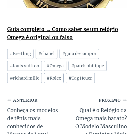
Guia completo → Como saber se um relógio
Omega é original ou falso
Tags
#
Breitling
#
chanel
#
guia de compra
do
Post:
#
louis vuitton
#
Omega
#
patek philippe
#
richard mille
#
Rolex
#
Tag Heuer
Navegação
ANTERIOR
PRÓXIMO
Conheça os modelos
Qual é o Relógio da
de
de tênis mais
Omega mais barato?
Post
conhecidos de
O Modelo Masculino