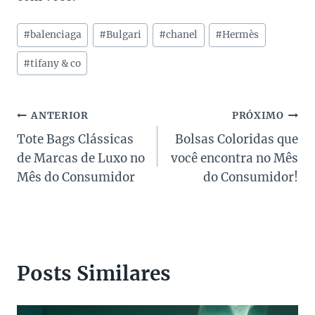
Tags
#
balenciaga
#
Bulgari
#
chanel
#
Hermès
do
Post:
#
tifany & co
Navegação
ANTERIOR
PRÓXIMO
Tote Bags Clássicas
Bolsas Coloridas que
de
de Marcas de Luxo no
você encontra no Mês
Post
Mês do Consumidor
do Consumidor!
Posts Similares