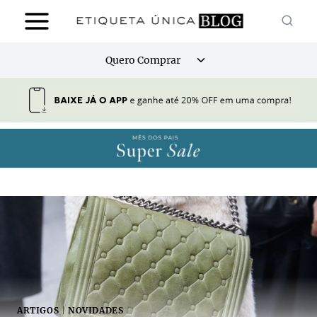
Pular
para
o
Alternar
Quero Comprar
Conteúdo
menu
filho
ARTIGOS
|
NOVIDADES