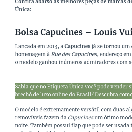
Confira abaixo as melhores peças de marcas de
Única:
Bolsa Capucines – Louis Vu
Lançada em 2013, a
Capucines
já se tornou um 
homenagem à
Rue des Capucines
, endereço em
o modelo ganhou inúmeros admiradores com seu
Sabia que no Etiqueta Única você pode vender s
brechó de luxo online do Brasil?
Descubra como 
O modelo é extremamente versátil com duas al
removíveis fazem da
Capucines
um ótimo model
noite. Também possui flap que pode ser usada t