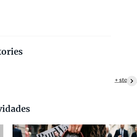
tories
+ stories
vidades