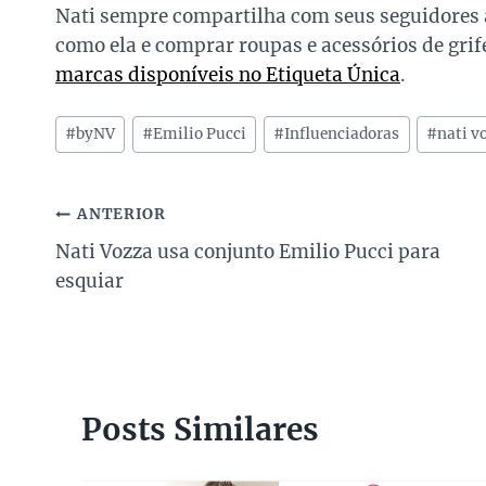
Nati sempre compartilha com seus seguidores a
como ela e comprar roupas e acessórios de gr
marcas disponíveis no Etiqueta Única
.
Tags
#
byNV
#
Emilio Pucci
#
Influenciadoras
#
nati v
do
Post:
Navegação
ANTERIOR
Nati Vozza usa conjunto Emilio Pucci para
de
esquiar
Post
Posts Similares