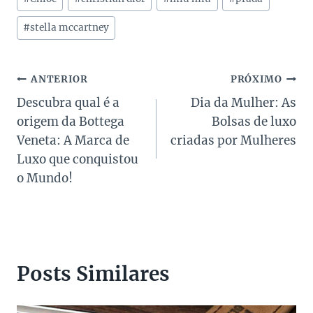
do
Post:
#
stella mccartney
Navegação
ANTERIOR
PRÓXIMO
Descubra qual é a
Dia da Mulher: As
de
origem da Bottega
Bolsas de luxo
Post
Veneta: A Marca de
criadas por Mulheres
Luxo que conquistou
o Mundo!
Posts Similares