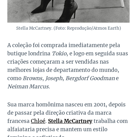
Stella McCartney. (Foto: Reprodução/Atmos Earth)
A coleção foi comprada imediatamente pela
butique londrina
Tokio
, e logo em seguida suas
criações começaram a ser vendidas nas
melhores lojas de departamento do mundo,
como
Browns
,
Joseph
,
Bergdorf Goodman
e
Neiman Marcus
.
Sua marca homônima nasceu em 2001, depois
de passar pela direção criativa da marca
francesa
Chloé
.
Stella McCartney
trabalha com
alfaiataria precisa e mantem um estilo