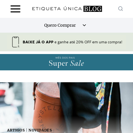
Pular
para
o
Alternar
Quero Comprar
Conteúdo
menu
filho
ARTIGOS
|
NOVIDADES