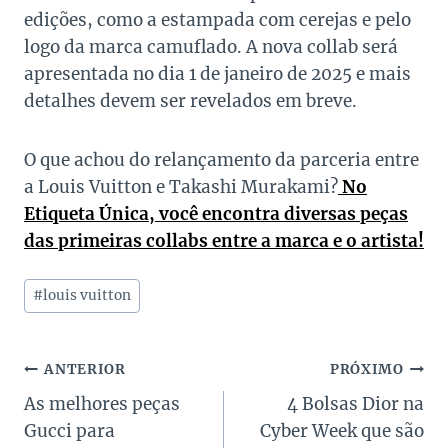
edições, como a estampada com cerejas e pelo
logo da marca camuflado. A nova collab será
apresentada no dia 1 de janeiro de 2025 e mais
detalhes devem ser revelados em breve.
O que achou do relançamento da parceria entre
a Louis Vuitton e Takashi Murakami?
No
Etiqueta Única, você encontra diversas peças
das primeiras collabs entre a marca e o artista!
Tags
#
louis vuitton
do
Post:
Navegação
ANTERIOR
PRÓXIMO
As melhores peças
4 Bolsas Dior na
de
Gucci para
Cyber Week que são