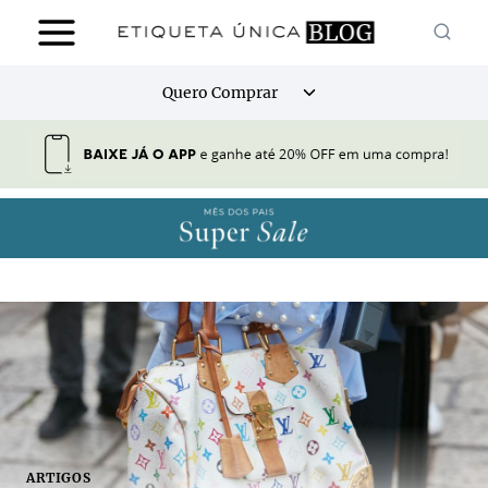
Pular
para
o
Alternar
Quero Comprar
Conteúdo
menu
filho
ARTIGOS