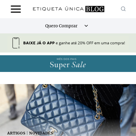
Pular
para
o
Alternar
Quero Comprar
Conteúdo
menu
filho
ARTIGOS
|
NOVIDADES