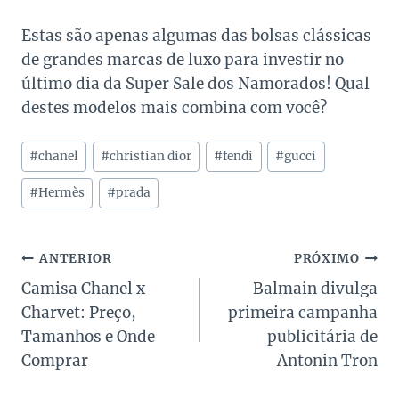
Estas são apenas algumas das bolsas clássicas
de grandes marcas de luxo para investir no
último dia da Super Sale dos Namorados! Qual
destes modelos mais combina com você?
Tags
#
chanel
#
christian dior
#
fendi
#
gucci
do
Post:
#
Hermès
#
prada
Navegação
ANTERIOR
PRÓXIMO
Camisa Chanel x
Balmain divulga
de
Charvet: Preço,
primeira campanha
Post
Tamanhos e Onde
publicitária de
Comprar
Antonin Tron