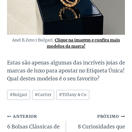
Anel B.Zero 1 Bulgari.
Clique na imagem e confira mais
modelos da marca!
Estas são apenas algumas das incríveis joias de
marcas de luxo para apostar no Etiqueta Única!
Qual destes modelos é o seu favorito?
Tags
#
Bulgari
#
Cartier
#
Tiffany & Co
do
Post:
Navegação
ANTERIOR
PRÓXIMO
6 Bolsas Clássicas de
8 Curiosidades que
de