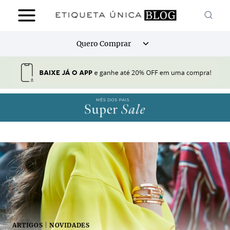
Pular
para
o
Alternar
Quero Comprar
Conteúdo
menu
filho
ARTIGOS
|
NOVIDADES