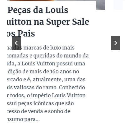
Quanto Vale Minha
Bolsa de Luxo
Seminova? Guia de
Avaliação e
Consignação
Quem já abriu o closet e se
perguntou quanto vale minha bolsa
de luxo seminova sabe que a
resposta não é simples. O preço de
revenda de uma peça de grife
depende de uma combinação de
fatores que vai muito além da marca
estampada na etiqueta, e entender