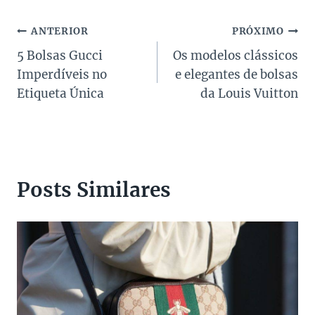
Post:
Navegação
ANTERIOR
PRÓXIMO
5 Bolsas Gucci
Os modelos clássicos
de
Imperdíveis no
e elegantes de bolsas
Post
Etiqueta Única
da Louis Vuitton
Posts Similares