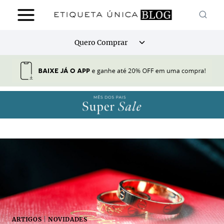
Pular
para
o
Alternar
Quero Comprar
Conteúdo
menu
filho
ARTIGOS
|
NOVIDADES