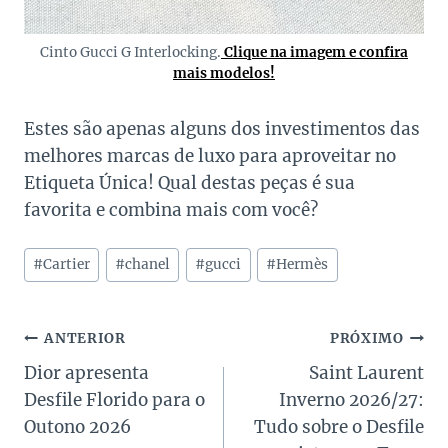
Cinto Gucci G Interlocking.
Clique na imagem e confira
mais modelos!
Estes são apenas alguns dos investimentos das
melhores marcas de luxo para aproveitar no
Etiqueta Única! Qual destas peças é sua
favorita e combina mais com você?
Tags
#
Cartier
#
chanel
#
gucci
#
Hermès
do
Post:
Navegação
ANTERIOR
PRÓXIMO
Dior apresenta
Saint Laurent
de
Desfile Florido para o
Inverno 2026/27:
Post
Outono 2026
Tudo sobre o Desfile