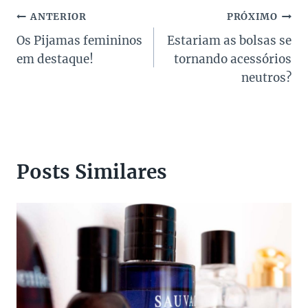
Navegação
ANTERIOR
PRÓXIMO
Os Pijamas femininos
Estariam as bolsas se
de
em destaque!
tornando acessórios
Post
neutros?
Posts Similares