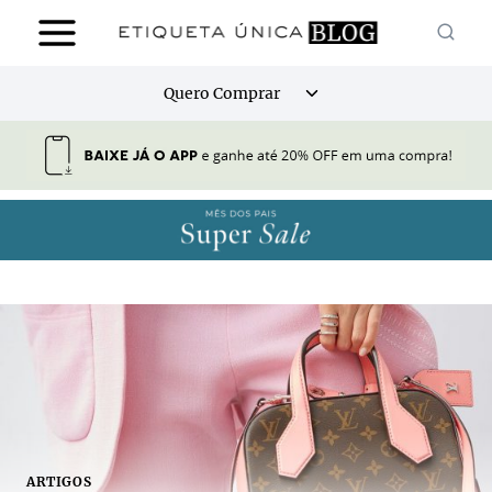
Pular
para
o
Alternar
Quero Comprar
Conteúdo
menu
filho
ARTIGOS