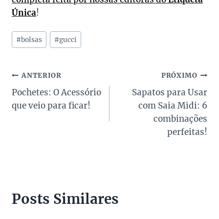
Única
!
Tags
#
bolsas
#
gucci
do
Post:
Navegação
ANTERIOR
PRÓXIMO
Pochetes: O Acessório
Sapatos para Usar
de
que veio para ficar!
com Saia Midi: 6
Post
combinações
perfeitas!
Posts Similares