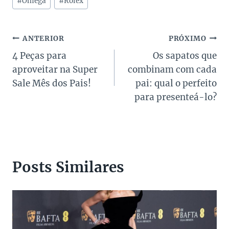
Post:
#
Omega
#
Rolex
Navegação
ANTERIOR
PRÓXIMO
4 Peças para
Os sapatos que
de
aproveitar na Super
combinam com cada
Post
Sale Mês dos Pais!
pai: qual o perfeito
para presenteá-lo?
Posts Similares