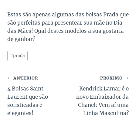
Estas são apenas algumas das bolsas Prada que
são perfeitas para presentear sua mãe no Dia
das Mães! Qual destes modelos a sua gostaria
de ganhar?
Tags
#
prada
do
Post:
Navegação
ANTERIOR
PRÓXIMO
4 Bolsas Saint
Kendrick Lamar é o
de
Laurent que são
novo Embaixador da
Post
sofisticadas e
Chanel: Vem aí uma
elegantes!
Linha Masculina?