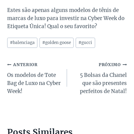
Estes são apenas alguns modelos de tênis de
marcas de luxo para investir na Cyber Week do
Etiqueta Única! Qual o seu favorito?
Tags
#
balenciaga
#
golden goose
#
gucci
do
Post:
Navegação
ANTERIOR
PRÓXIMO
Os modelos de Tote
5 Bolsas da Chanel
de
Bag de Luxo na Cyber
que são presentes
Post
Week!
perfeitos de Natal!
Posts Similares