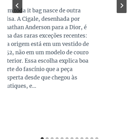
Quando falamos de cores de bolsas,
os modelos em preto são os mais
queridos e tradicionais, estando
presente no guarda roupa de quase
todas as mulheres. Esta é uma cor
versátil, clássica e atemporal e
investir em peças neste tom garante
combinações para quase todo look
que usamos, sejam eles para
ocasiões casuais ou mais…