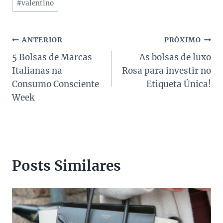
#
valentino
do
Post:
Navegação
ANTERIOR
PRÓXIMO
5 Bolsas de Marcas
As bolsas de luxo
de
Italianas na
Rosa para investir no
Post
Consumo Consciente
Etiqueta Única!
Week
Posts Similares