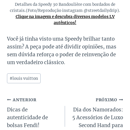
Detalhes da Speedy 30 Bandoulière com bordados de
cristais.(Foto/Reprodução instagram @streetdailydrip).
Clique na imagem e descubra diversos modelos LV
autênticos!
Você já tinha visto uma Speedy brilhar tanto
assim? A peça pode até dividir opiniões, mas
sem dúvida reforça o poder de reinvenção de
um verdadeiro clássico.
Tags
#
louis vuitton
do
Post:
Navegação
ANTERIOR
PRÓXIMO
Dicas de
Dia dos Namorados:
de
autenticidade de
5 Acessórios de Luxo
Post
bolsas Fendi!
Second Hand para