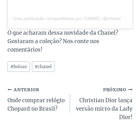
Uma publicação compartilhada por CHANEL (@chanelofficial)
O que acharam dessa novidade da Chanel?
Gostaram a coleção? Nos conte nos
comentários!
Tags
#
bolsas
#
chanel
do
Post:
Navegação
ANTERIOR
PRÓXIMO
Onde comprar relógio
Christian Dior lança
de
Chopard no Brasil?
versão micro da Lady
Post
Dior!