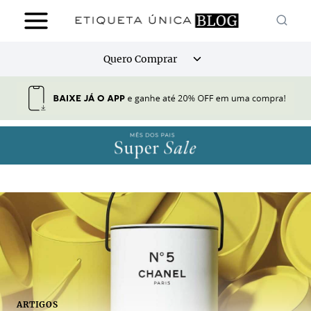
Pular
para
o
Alternar
Quero Comprar
Conteúdo
menu
filho
ARTIGOS