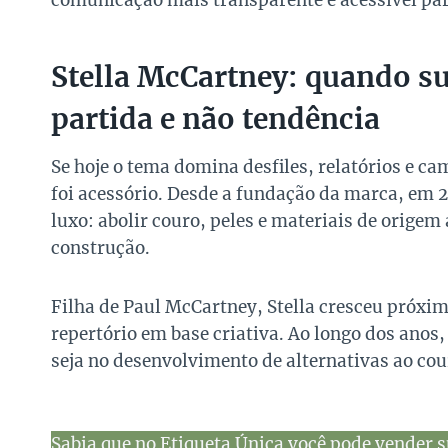
comunicação mais transparente e acessível par
Stella McCartney: quando su
partida e não tendência
Se hoje o tema domina desfiles, relatórios e c
foi acessório. Desde a fundação da marca, em 2
luxo: abolir couro, peles e materiais de orig
construção.
Filha de Paul McCartney, Stella cresceu próxi
repertório em base criativa. Ao longo dos anos
seja no desenvolvimento de alternativas ao co
Sabia que no Etiqueta Única você pode vender s