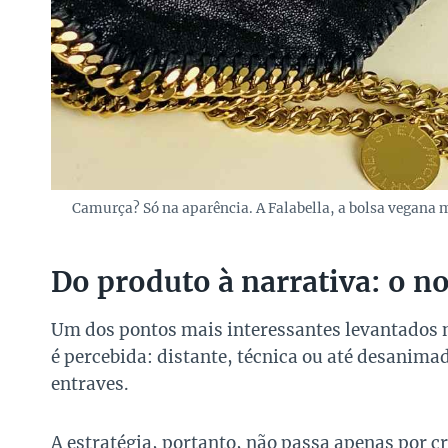
Camurça? Só na aparência. A Falabella, a bolsa vegana m
Do produto à narrativa: o n
Um dos pontos mais interessantes levantados n
é percebida: distante, técnica ou até desanima
entraves.
A estratégia, portanto, não passa apenas por c