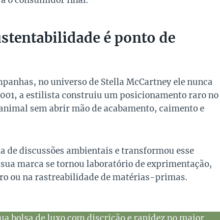
a o consumidor final.
stentabilidade é ponto de
ampanhas, no universo de Stella McCartney ele nunca
001, a estilista construiu um posicionamento raro no
em animal sem abrir mão de acabamento, caimento e
ma de discussões ambientais e transformou esse
, sua marca se tornou laboratório de exprimentação,
uro ou na rastreabilidade de matérias-primas.
ua bolsa de luxo com discrição e rapidez no maior