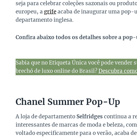
seja para celebrar coleções sazonais ou produt
europeu, a
grife
acaba de inaugurar uma pop-up 
departamento inglesa.
Confira abaixo todos os detalhes sobre a pop-u
Sabia que no Etiqueta Única você pode vender s
brechó de luxo online do Brasil?
Descubra como 
Chanel Summer Pop-Up
A loja de departamento
Selfridges
continua a r
interessantes de marcas de moda e beleza, com
voltado especificamente para o verão, acaba de