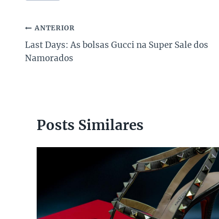
Post:
Navegação
ANTERIOR
Last Days: As bolsas Gucci na Super Sale dos
de
Namorados
Post
Posts Similares