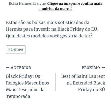
Bolsa Hermès Evelyne.
Clique na imagem e confira mais
modelos da marca!
Estas são as bolsas mais sofisticadas da
Hermès para investir na Black Friday do EÚ!
Qual destes modelos você gostaria de ter?
Tags
#
Hermès
do
Post:
Navegação
ANTERIOR
PRÓXIMO
Black Friday: Os
Best of Saint Laurent
de
Relógios Masculinos
na Extended Black
Post
Mais Desejados da
Friday do EÚ
Temporada