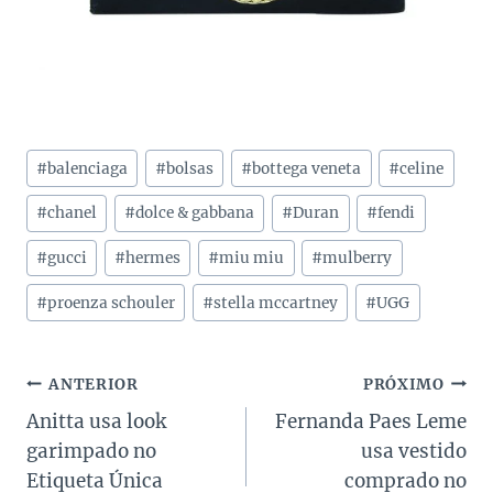
Tags
#
balenciaga
#
bolsas
#
bottega veneta
#
celine
do
Post:
#
chanel
#
dolce & gabbana
#
Duran
#
fendi
#
gucci
#
hermes
#
miu miu
#
mulberry
#
proenza schouler
#
stella mccartney
#
UGG
Navegação
ANTERIOR
PRÓXIMO
Anitta usa look
Fernanda Paes Leme
de
garimpado no
usa vestido
Post
Etiqueta Única
comprado no