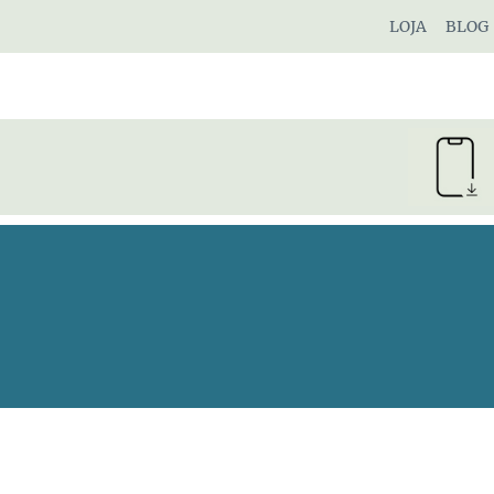
Pular
LOJA
BLOG
para
o
Conteúdo