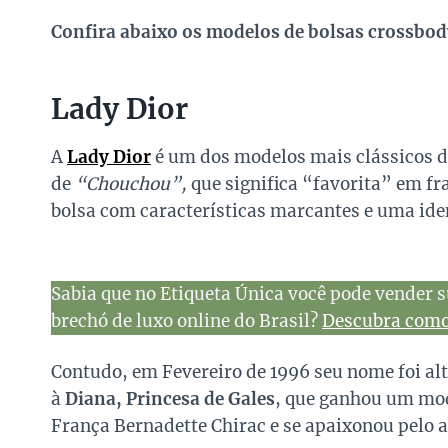
Confira abaixo os modelos de bolsas crossbod
Lady Dior
A
Lady Dior
é um dos modelos mais clássicos 
de
“Chouchou”,
que significa “favorita” em fra
bolsa com características marcantes e uma ide
Sabia que no Etiqueta Única você pode vender s
brechó de luxo online do Brasil?
Descubra como 
Contudo, em Fevereiro de 1996 seu nome foi al
à
Diana, Princesa de Gales
, que ganhou um mod
França Bernadette Chirac e se apaixonou pelo 