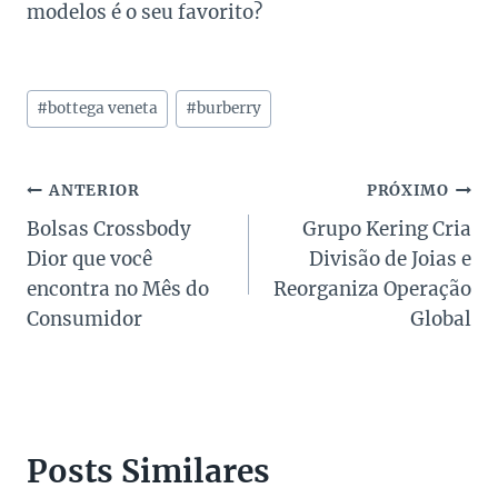
modelos é o seu favorito?
Tags
#
bottega veneta
#
burberry
do
Post:
Navegação
ANTERIOR
PRÓXIMO
Bolsas Crossbody
Grupo Kering Cria
de
Dior que você
Divisão de Joias e
Post
encontra no Mês do
Reorganiza Operação
Consumidor
Global
Posts Similares