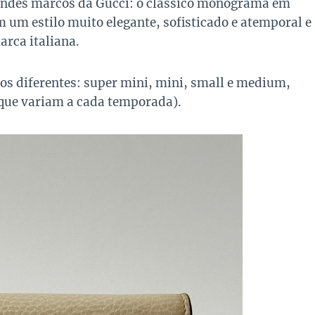
andes marcos da Gucci: o clássico monograma em
m um estilo muito elegante, sofisticado e atemporal e
arca italiana.
s diferentes: super mini, mini, small e medium,
(que variam a cada temporada).