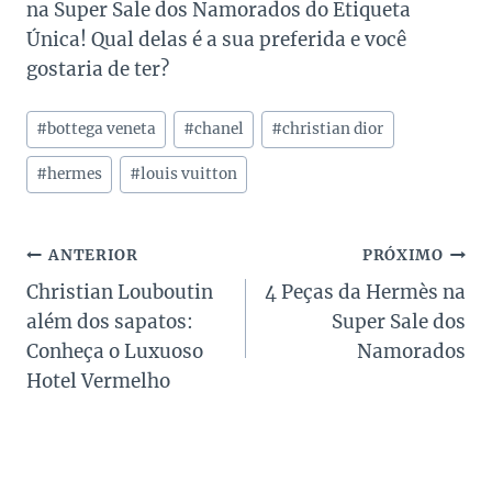
na Super Sale dos Namorados do Etiqueta
Única! Qual delas é a sua preferida e você
gostaria de ter?
Tags
#
bottega veneta
#
chanel
#
christian dior
do
Post:
#
hermes
#
louis vuitton
Navegação
ANTERIOR
PRÓXIMO
Christian Louboutin
4 Peças da Hermès na
de
além dos sapatos:
Super Sale dos
Post
Conheça o Luxuoso
Namorados
Hotel Vermelho