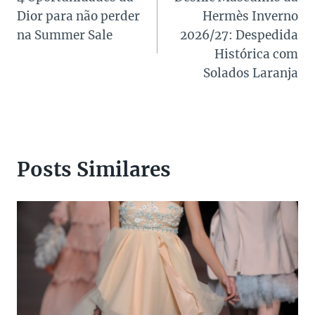
de
Dior para não perder
Hermès Inverno
Post
na Summer Sale
2026/27: Despedida
Histórica com
Solados Laranja
Posts Similares