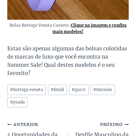
Bolsa Bottega Veneta Cassete.
Clique na imagem e confira
mais modelos!
Estas são apenas algumas das bolsas coloridas
de marcas de luxo que você encontra na
Summer Sale! Qual destes modelos é o seu
favorito?
Tags
#
bottega veneta
#
fendi
#
gucci
#
Hermès
do
Post:
#
prada
Navegação
ANTERIOR
PRÓXIMO
4 Oportunidades da
Desfile Masculino da