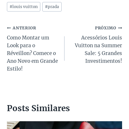
Post:
#
louis vuitton
#
prada
Navegação
ANTERIOR
PRÓXIMO
Como Montar um
Acessórios Louis
de
Look para o
Vuitton na Summer
Post
Réveillon? Comece o
Sale: 5 Grandes
Ano Novo em Grande
Investimentos!
Estilo!
Posts Similares